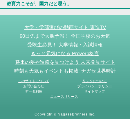
教育力こそが、国力だと思う。
大学・学部選びの動画サイト 東進TV
90日先まで大胆予報！ 全国学校のお天気
受験生必見！ 大学情報・入試情報
きっと元気になる Proverb格言
将来の夢や進路を見つけよう 未来発見サイト
時刻も天気もイベントも掲載! ナガセ世界時計
このサイトについて
リンクについて
お問い合わせ
プライバシーポリシー
データ利用
サイトマップ
ニュースリリース
Copyright © NagaseBrothers Inc.