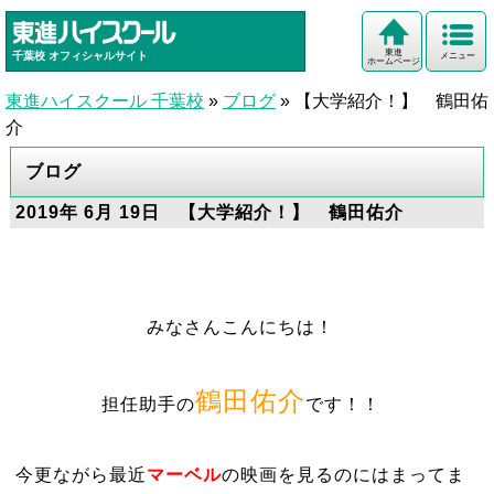
東進
千葉校
オフィシャルサイト
メニュー
ホームページ
東進ハイスクール 千葉校
»
ブログ
»
【大学紹介！】 鶴田佑
介
ブログ
2019年 6月 19日 【大学紹介！】 鶴田佑介
みなさんこんにちは！
鶴田佑介
担任助手の
です！！
今更ながら最近
マーベル
の映画を見るのにはまってま