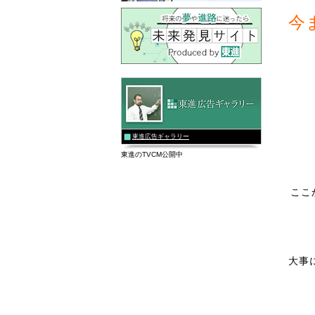
今
東進広告ギャラリー
東進のTVCM公開中
ここ
大事