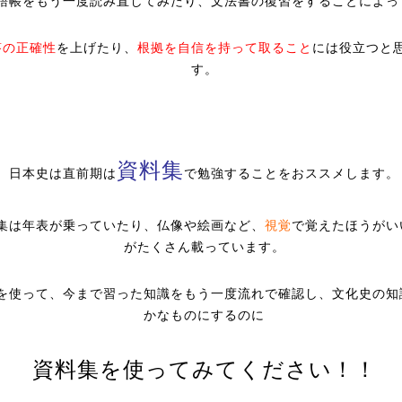
語帳をもう一度読み直してみたり、文法書の復習をすることによっ
答の正確性
を上げたり、
根拠を自信を持って取ること
には役立つと
す。
資料集
日本史は直前期は
で勉強することをおススメします。
集は年表が乗っていたり、仏像や絵画など、
視覚
で覚えたほうがい
がたくさん載っています。
を使って、今まで習った知識をもう一度流れで確認し、文化史の知
かなものにするのに
資料集を使ってみてください！！