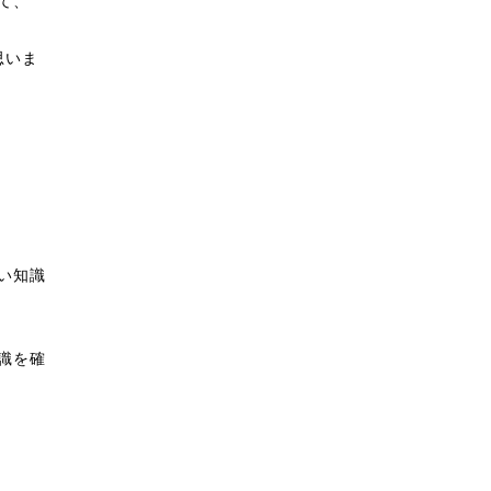
て、
思いま
い知識
識を確