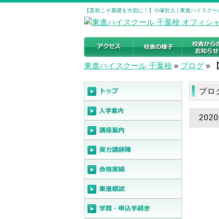
【直前こそ基礎を大切に！】小塚壮人 | 東進ハイスクー
東進ハイスクール 千葉校
»
ブログ
»
ブロ
20