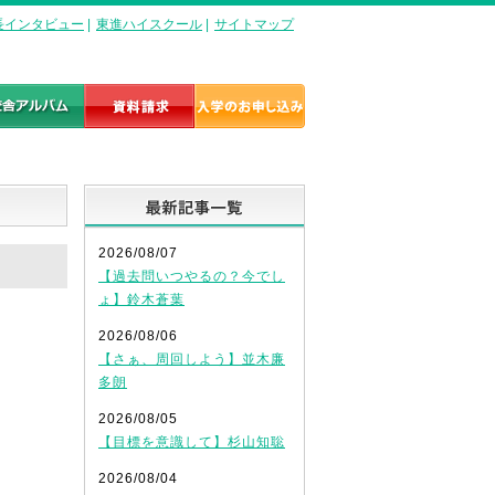
長インタビュー
|
東進ハイスクール
|
サイトマップ
最新記事一覧
2026/08/07
【過去問いつやるの？今でし
ょ】鈴木蒼葉
2026/08/06
【さぁ、周回しよう】並木廉
多朗
2026/08/05
【目標を意識して】杉山知聡
2026/08/04