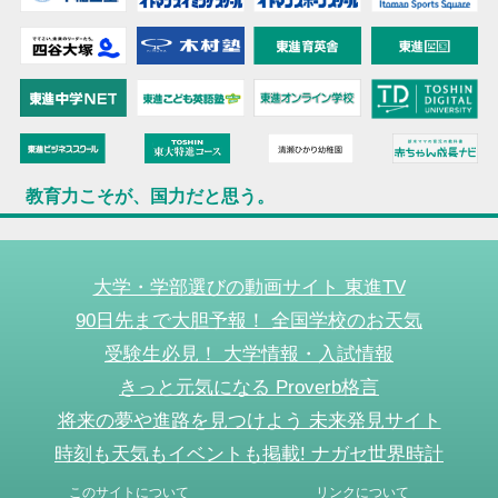
教育力こそが、国力だと思う。
大学・学部選びの動画サイト 東進TV
90日先まで大胆予報！ 全国学校のお天気
受験生必見！ 大学情報・入試情報
きっと元気になる Proverb格言
将来の夢や進路を見つけよう 未来発見サイト
時刻も天気もイベントも掲載! ナガセ世界時計
このサイトについて
リンクについて