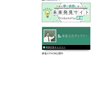
東進広告ギャラリー
東進のTVCM公開中