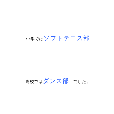
ソフトテニス部
中学では
ダンス部
高校では
でした。