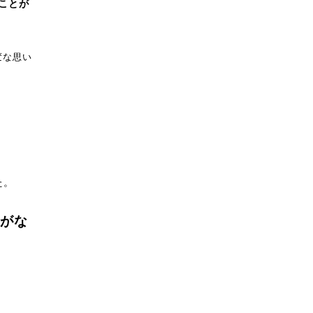
ことが
変な思い
た。
がな