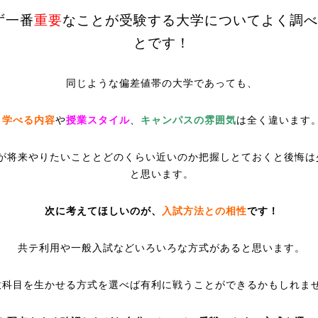
ず一番
重要
なことが受験する大学についてよく調べ
とです！
同じような偏差値帯の大学であっても、
学べる内容
や
授業スタイル
、
キャンパスの雰囲気
は全く違います
が将来やりたいこととどのくらい近いのか把握しとておくと後悔は
と思います。
次に考えてほしいのが、
入試方法との相性
です！
共テ利用や一般入試などいろいろな方式があると思います。
意科目を生かせる方式を選べば有利に戦うことができるかもしれま