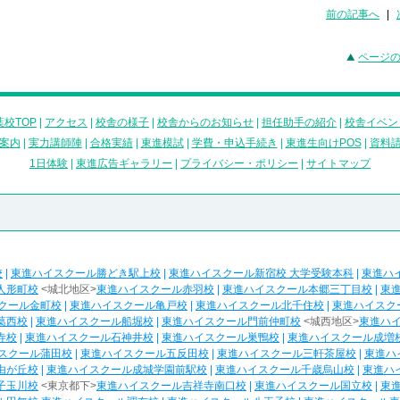
前の記事へ
|
ページ
校TOP
|
アクセス
|
校舎の様子
|
校舎からのお知らせ
|
担任助手の紹介
|
校舎イベン
案内
|
実力講師陣
|
合格実績
|
東進模試
|
学費・申込手続き
|
東進生向けPOS
|
資料
1日体験
|
東進広告ギャラリー
|
プライバシー・ポリシー
|
サイトマップ
校
|
東進ハイスクール勝どき駅上校
|
東進ハイスクール新宿校 大学受験本科
|
東進ハ
人形町校
<城北地区>
東進ハイスクール赤羽校
|
東進ハイスクール本郷三丁目校
|
東
クール金町校
|
東進ハイスクール亀戸校
|
東進ハイスクール北千住校
|
東進ハイスク
葛西校
|
東進ハイスクール船堀校
|
東進ハイスクール門前仲町校
<城西地区>
東進ハ
寺校
|
東進ハイスクール石神井校
|
東進ハイスクール巣鴨校
|
東進ハイスクール成増
スクール蒲田校
|
東進ハイスクール五反田校
|
東進ハイスクール三軒茶屋校
|
東進ハ
由が丘校
|
東進ハイスクール成城学園前駅校
|
東進ハイスクール千歳烏山校
|
東進ハ
子玉川校
<東京都下>
東進ハイスクール吉祥寺南口校
|
東進ハイスクール国立校
|
東