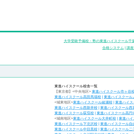
大学受験予備校・塾の東進ハイスクール千葉
合格システム
|
講座
東進ハイスクール校舎一覧
【東京都】<中央地区>
東進ハイスクール市ヶ谷
東進ハイスクール高田馬場校
|
東進ハイスクール
<城東地区>
東進ハイスクール綾瀬校
|
東進ハイス
東進ハイスクール西新井校
|
東進ハイスクール西
東進ハイスクール荻窪校
|
東進ハイスクール高円
<城南地区>
東進ハイスクール大井町校
|
東進ハイ
東進ハイスクール下北沢校
|
東進ハイスクール自
東進ハイスクール中目黒校
|
東進ハイスクール二