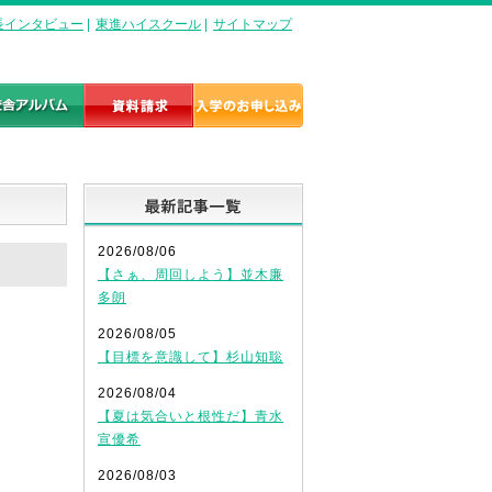
長インタビュー
|
東進ハイスクール
|
サイトマップ
最新記事一覧
2026/08/06
【さぁ、周回しよう】並木廉
多朗
2026/08/05
【目標を意識して】杉山知聡
2026/08/04
【夏は気合いと根性だ】青水
宣優希
2026/08/03