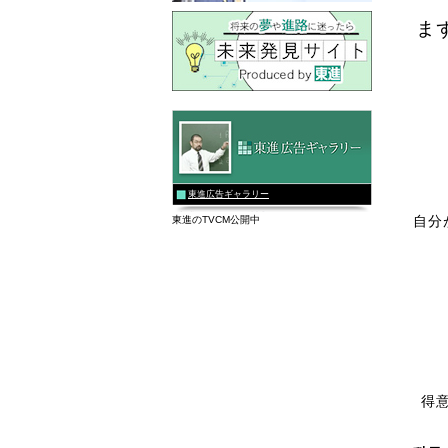
ま
東進広告ギャラリー
自分
東進のTVCM公開中
得