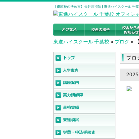
【併願校の決め方】長谷川禎治 | 東進ハイスクール 千
東進ハイスクール 千葉校
»
ブログ
»
ブロ
20