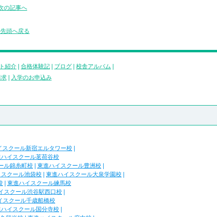
次の記事へ
の先頭へ戻る
ト紹介
|
合格体験記
|
ブログ
|
校舎アルバム
|
請求
|
入学のお申込み
イスクール新宿エルタワー校
|
進ハイスクール茗荷谷校
ール錦糸町校
|
東進ハイスクール豊洲校
|
イスクール池袋校
|
東進ハイスクール大泉学園校
|
校
|
東進ハイスクール練馬校
イスクール渋谷駅西口校
|
イスクール千歳船橋校
進ハイスクール国分寺校
|