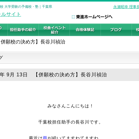
葉校 大学受験の予備校・塾｜千葉県
永瀬昭幸 理事
【併願校の決め方】長谷川禎治
グ
25年 9月 13日 【併願校の決め方】長谷川禎治
みなさんこんにちは！
千葉校担任助手の長谷川です。
最近は
雨
が続いてますねてますね、、、