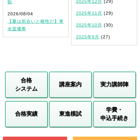
2025年12月
(29)
聡
2025年11月
(29)
2026/08/04
【夏は気合いと根性だ】青
2025年10月
(30)
水宣優希
2025年9月
(27)
合格
講座案内
実力講師陣
システム
学費・
合格実績
東進模試
申込手続き