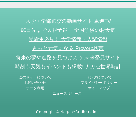
大学・学部選びの動画サイト 東進TV
90日先まで大胆予報！ 全国学校のお天気
受験生必見！ 大学情報・入試情報
きっと元気になる Proverb格言
将来の夢や進路を見つけよう 未来発見サイト
時刻も天気もイベントも掲載! ナガセ世界時計
このサイトについて
リンクについて
お問い合わせ
プライバシーポリシー
データ利用
サイトマップ
ニュースリリース
Copyright © NagaseBrothers Inc.