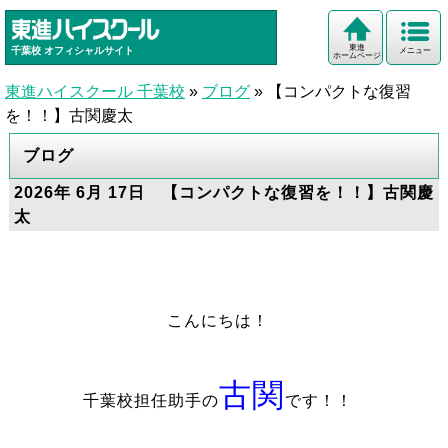
東進
千葉校
オフィシャルサイト
メニュー
ホームページ
東進ハイスクール 千葉校
»
ブログ
»
【コンパクトな復習
を！！】古関慶太
ブログ
2026年 6月 17日 【コンパクトな復習を！！】古関慶
太
こんにちは！
古関
千葉校担任助手の
です！！