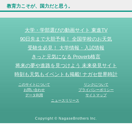
教育力こそが、国力だと思う。
大学・学部選びの動画サイト 東進TV
90日先まで大胆予報！ 全国学校のお天気
受験生必見！ 大学情報・入試情報
きっと元気になる Proverb格言
将来の夢や進路を見つけよう 未来発見サイト
時刻も天気もイベントも掲載! ナガセ世界時計
このサイトについて
リンクについて
お問い合わせ
プライバシーポリシー
データ利用
サイトマップ
ニュースリリース
Copyright © NagaseBrothers Inc.