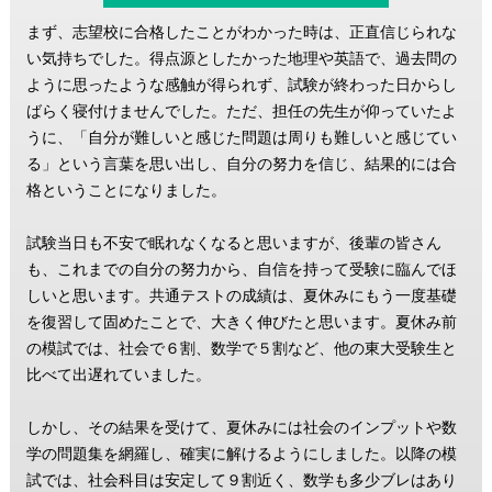
まず、志望校に合格したことがわかった時は、正直信じられな
い気持ちでした。得点源としたかった地理や英語で、過去問の
ように思ったような感触が得られず、試験が終わった日からし
ばらく寝付けませんでした。ただ、担任の先生が仰っていたよ
うに、「自分が難しいと感じた問題は周りも難しいと感じてい
る」という言葉を思い出し、自分の努力を信じ、結果的には合
格ということになりました。
試験当日も不安で眠れなくなると思いますが、後輩の皆さん
も、これまでの自分の努力から、自信を持って受験に臨んでほ
しいと思います。共通テストの成績は、夏休みにもう一度基礎
を復習して固めたことで、大きく伸びたと思います。夏休み前
の模試では、社会で６割、数学で５割など、他の東大受験生と
比べて出遅れていました。
しかし、その結果を受けて、夏休みには社会のインプットや数
学の問題集を網羅し、確実に解けるようにしました。以降の模
試では、社会科目は安定して９割近く、数学も多少ブレはあり