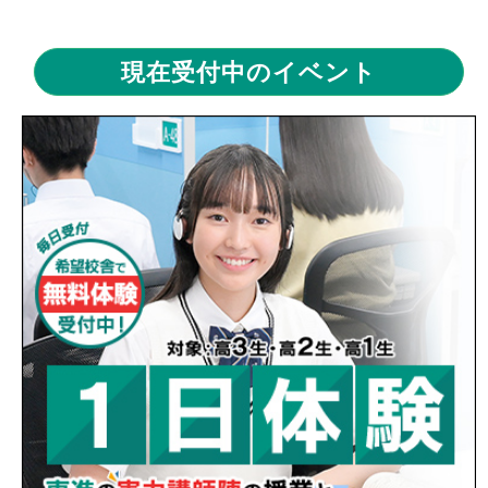
2026/08/07
【過去問いつやるの？今でしょ】鈴木蒼
葉
【 ブログ 】
現在受付中のイベント
2026/08/06
【さぁ、周回しよう】並木廉多朗
【 ブロ
グ 】
2026/08/05
【目標を意識して】杉山知聡
【 ブログ
】
2026/08/04
【重要】学力POSログインについて
【 校
舎からのお知らせ 】
2026/08/04
【夏は気合いと根性だ】青水宣優希
【 ブ
ログ 】
2026/08/03
【とうとう夏休みです】小川なな
【 ブロ
グ 】
2026/08/02
【夏休みの過ごし方】石橋智春
【 ブログ
】
2026/08/01
【８月いろいろあるヨ】赤地さゆり
【 ブ
ログ 】