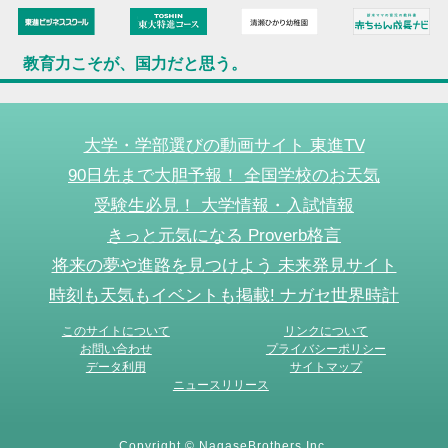
教育力こそが、国力だと思う。
大学・学部選びの動画サイト 東進TV
90日先まで大胆予報！ 全国学校のお天気
受験生必見！ 大学情報・入試情報
きっと元気になる Proverb格言
将来の夢や進路を見つけよう 未来発見サイト
時刻も天気もイベントも掲載! ナガセ世界時計
このサイトについて
リンクについて
お問い合わせ
プライバシーポリシー
データ利用
サイトマップ
ニュースリリース
Copyright © NagaseBrothers Inc.