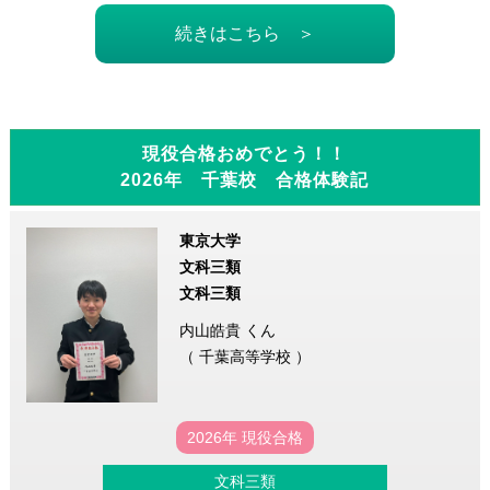
続きはこちら ＞
現役合格おめでとう！！
2026年 千葉校 合格体験記
東京大学
文科三類
文科三類
内山皓貴 くん
（ 千葉高等学校 ）
2026年 現役合格
文科三類