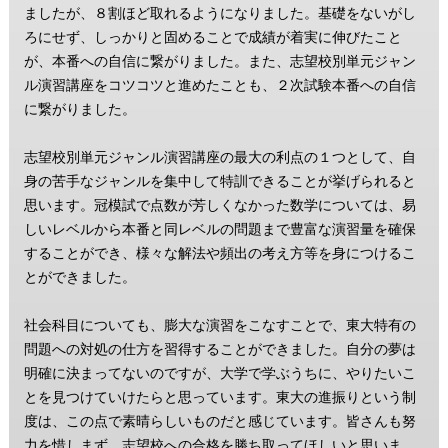
ましたが、８割ほど取れるようになりました。基礎をないがし
ろにせず、しっかりと固めることで成績が着実に伸びたこと
が、本番への自信に繋がりました。また、志望校別単元ジャン
ル演習講座をコツコツと進めたことも、２次試験本番への自信
に繋がりました。
志望校別単元ジャンル演習講座の最大の利点の１つとして、自
身の苦手なジャンルを集中して特訓できることが挙げられると
思います。冠模試で点数が芳しくなかった数学については、易
しいレベルから本番と同レベルの問題まで豊富な演習量を確保
することができ、様々な解法や頻出の考え方等を身につけるこ
とができました。
社会科目についても、膨大な演習をこなすことで、東大特有の
問題への対処の仕方を習得することができました。自分の夢は
明確に決まってないのですが、大学で学ぶうちに、やりたいこ
とを見つけていけたらと思っています。東大の進振りという制
度は、この点で素晴らしいものだと感じています。皆さんも努
力を惜しまず、志望校への合格を勝ち取ってほしいと思いま