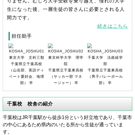
りません。むしろ大学受験を乗り越え、憧れの大学
生になった後、一層生徒の皆さんに必要とされる人
間力です。
続きはこちら
担任助手
東京大学 文科三類
東京科学大学 理学
千葉大学 法政経学
千葉県立千葉高校
院
部
（山岳部、英語ディ
千葉県立千葉東高校
千葉県立千葉東高校
ベート愛好会、地理
（サッカー部 マネ
（男子バレーボール
部） 卒
ージャー） 卒
部） 卒
千葉校 校舎の紹介
千葉校はJR千葉駅から徒歩1分という好立地であり、千葉市
の中心にあるため県内のいたる所から生徒が通っていま
す。