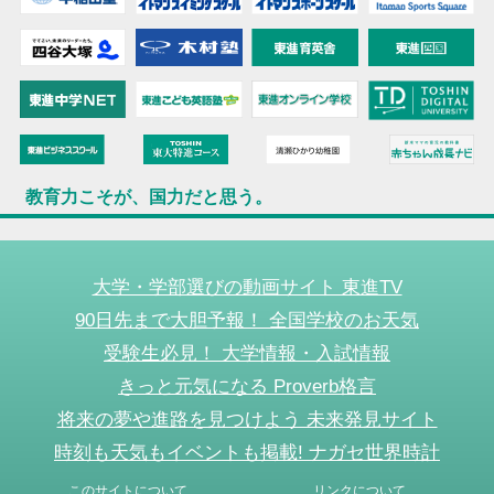
教育力こそが、国力だと思う。
大学・学部選びの動画サイト 東進TV
90日先まで大胆予報！ 全国学校のお天気
受験生必見！ 大学情報・入試情報
きっと元気になる Proverb格言
将来の夢や進路を見つけよう 未来発見サイト
時刻も天気もイベントも掲載! ナガセ世界時計
このサイトについて
リンクについて