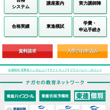
講座案内
実力講師陣
システム
学費・
合格実績
東進模試
申込手続き
資料請求
入学のお申込み
永瀬昭幸 理事長インタビュー
|
サイトマップ
|
プライバシー・ポリシー