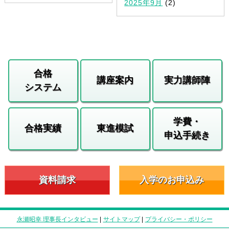
2025年9月
(2)
合格
講座案内
実力講師陣
システム
学費・
合格実績
東進模試
申込手続き
資料請求
入学のお申込み
永瀬昭幸 理事長インタビュー
|
サイトマップ
|
プライバシー・ポリシー