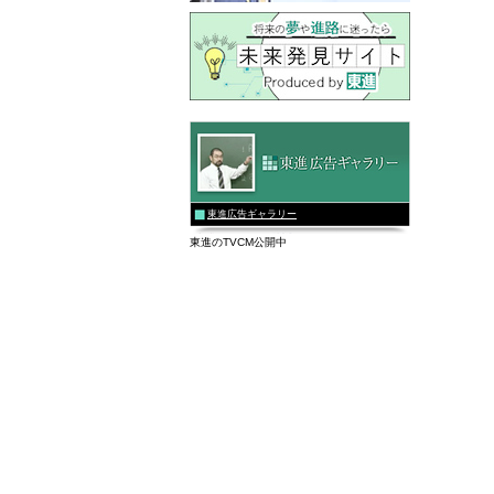
東進広告ギャラリー
東進のTVCM公開中