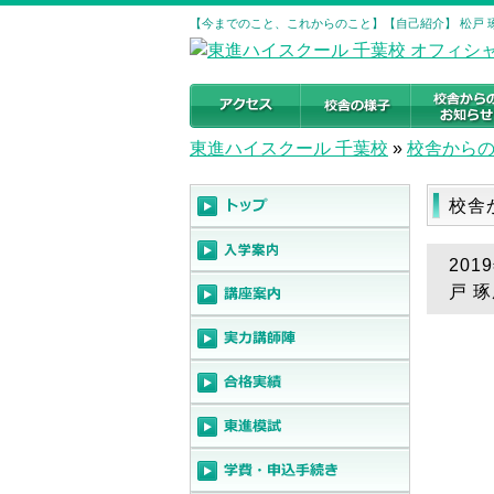
【今までのこと、これからのこと】【自己紹介】 松戸 琢
東進ハイスクール 千葉校
»
校舎から
校舎
20
戸 