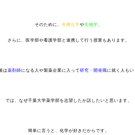
そのために、
有機化学
や
生物学
、
さらに、医学部や看護学部と連携して行う授業もあります。
後は
薬剤師
になる人や製薬企業
に入って
研究・開発職
に就く人もい
では、なぜ千葉大学薬学部を志望したか話したいと思います。
簡単に言うと、化学が好きだからです。