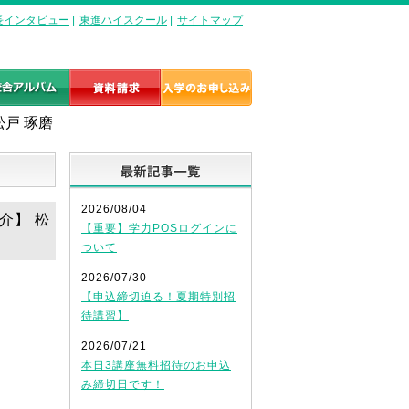
長インタビュー
|
東進ハイスクール
|
サイトマップ
戸 琢磨
最新記事一覧
2026/08/04
介】 松
【重要】学力POSログインに
ついて
2026/07/30
【申込締切迫る！夏期特別招
待講習】
2026/07/21
本日3講座無料招待のお申込
み締切日です！