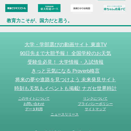
教育力こそが、国力だと思う。
大学・学部選びの動画サイト 東進TV
90日先まで大胆予報！ 全国学校のお天気
受験生必見！ 大学情報・入試情報
きっと元気になる Proverb格言
将来の夢や進路を見つけよう 未来発見サイト
時刻も天気もイベントも掲載! ナガセ世界時計
このサイトについて
リンクについて
お問い合わせ
プライバシーポリシー
データ利用
サイトマップ
ニュースリリース