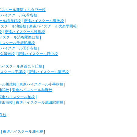
イスクール新宿エルタワー校
|
進ハイスクール茗荷谷校
ール錦糸町校
|
東進ハイスクール豊洲校
|
イスクール池袋校
|
東進ハイスクール大泉学園校
|
校
|
東進ハイスクール練馬校
イスクール渋谷駅西口校
|
イスクール千歳船橋校
進ハイスクール国分寺校
|
久留米校
|
東進ハイスクール府中校
|
ハイスクール新百合ヶ丘校
|
スクール平塚校
|
東進ハイスクール藤沢校
|
ール川越校
|
東進ハイスクール小手指校
|
浦和校
|
東進ハイスクール与野校
東進ハイスクール柏校
|
津田沼校
|
東進ハイスクール成田駅前校
|
良校
|
|
東進ハイスクール浦和校
|