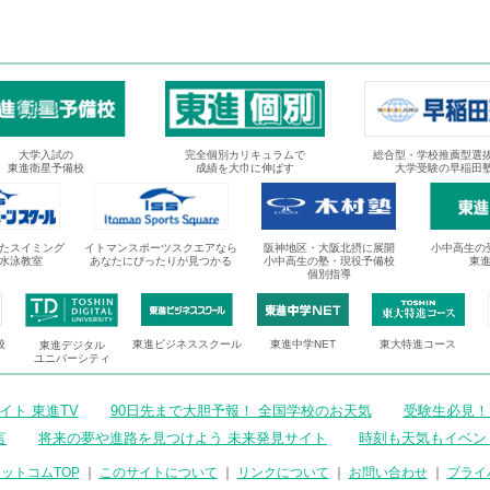
大学入試の
完全個別カリキュラムで
総合型・学校推薦型選
東進衛星予備校
成績を大巾に伸ばす
大学受験の早稲田
たスイミング
イトマンスポーツスクエアなら
阪神地区・大阪北摂に展開
小中高生の
水泳教室
あなたにぴったりが見つかる
小中高生の塾・現役予備校
東
個別指導
校
東進ビジネススクール
東進中学NET
東大特進コース
東進デジタル
ユニバーシティ
ト 東進TV
90日先まで大胆予報！ 全国学校のお天気
受験生必見！
言
将来の夢や進路を見つけよう 未来発見サイト
時刻も天気もイベン
ットコムTOP
｜
このサイトについて
｜
リンクについて
｜
お問い合わせ
｜
プライ