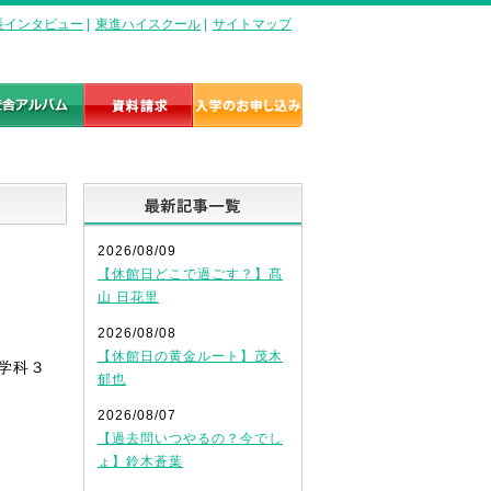
長インタビュー
|
東進ハイスクール
|
サイトマップ
最新記事一覧
2026/08/09
【休館日どこで過ごす？】髙
山 日花里
2026/08/08
【休館日の黄金ルート】茂木
学科３
郁也
2026/08/07
【過去問いつやるの？今でし
ょ】鈴木蒼葉