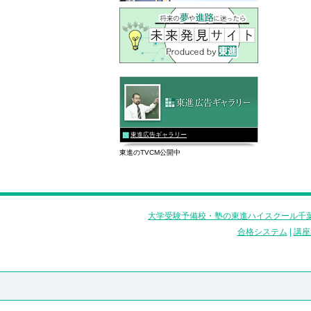
東進広告ギャラリー
東進のTVCM公開中
大学受験予備校・塾の東進ハイスクール千葉
合格システム
|
講座