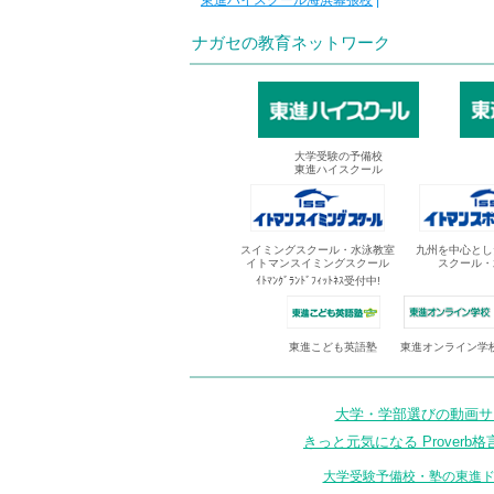
東進ハイスクール海浜幕張校
|
ナガセの教育ネットワーク
大学受験の予備校
東進ハイスクール
スイミングスクール・水泳教室
九州を中心とし
イトマンスイミングスクール
スクール・
ｲﾄﾏﾝｸﾞﾗﾝﾄﾞﾌｨｯﾄﾈｽ受付中!
東進オンライン学
東進こども英語塾
大学・学部選びの動画サイ
きっと元気になる Proverb格
大学受験予備校・塾の東進ド