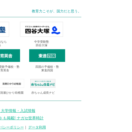
教育力こそが、国力だと思う。
抜なら
中学受験塾
塾
四谷大塚
受験予備校・塾
四国の予備校・塾
進育英舎
東進四国
清瀬ひかり幼稚園
赤ちゃん成長ナビ
 大学情報・入試情報
トも掲載! ナガセ世界時計
バシーポリシー
｜
データ利用