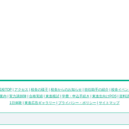
校TOP
|
アクセス
|
校舎の様子
|
校舎からのお知らせ
|
担任助手の紹介
|
校舎イベン
案内
|
実力講師陣
|
合格実績
|
東進模試
|
学費・申込手続き
|
東進生向けPOS
|
資料
1日体験
|
東進広告ギャラリー
|
プライバシー・ポリシー
|
サイトマップ