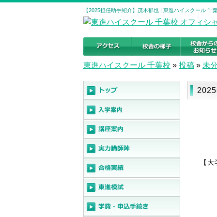
【2025担任助手紹介】茂木郁也 | 東進ハイスクール 
東進ハイスクール 千葉校
»
投稿
»
未
202
【大