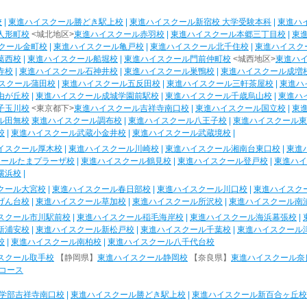
校
|
東進ハイスクール勝どき駅上校
|
東進ハイスクール新宿校 大学受験本科
|
東進ハ
人形町校
<城北地区>
東進ハイスクール赤羽校
|
東進ハイスクール本郷三丁目校
|
東
クール金町校
|
東進ハイスクール亀戸校
|
東進ハイスクール北千住校
|
東進ハイスク
葛西校
|
東進ハイスクール船堀校
|
東進ハイスクール門前仲町校
<城西地区>
東進ハ
寺校
|
東進ハイスクール石神井校
|
東進ハイスクール巣鴨校
|
東進ハイスクール成増
スクール蒲田校
|
東進ハイスクール五反田校
|
東進ハイスクール三軒茶屋校
|
東進ハ
由が丘校
|
東進ハイスクール成城学園前駅校
|
東進ハイスクール千歳烏山校
|
東進ハ
子玉川校
<東京都下>
東進ハイスクール吉祥寺南口校
|
東進ハイスクール国立校
|
東
ル田無校
東進ハイスクール調布校
|
東進ハイスクール八王子校
|
東進ハイスクール東
校
|
東進ハイスクール武蔵小金井校
|
東進ハイスクール武蔵境校
|
イスクール厚木校
|
東進ハイスクール川崎校
|
東進ハイスクール湘南台東口校
|
東進
クールたまプラーザ校
|
東進ハイスクール鶴見校
|
東進ハイスクール登戸校
|
東進ハイ
横浜校
|
クール大宮校
|
東進ハイスクール春日部校
|
東進ハイスクール川口校
|
東進ハイスク
げん台校
|
東進ハイスクール草加校
|
東進ハイスクール所沢校
|
東進ハイスクール南
スクール市川駅前校
|
東進ハイスクール稲毛海岸校
|
東進ハイスクール海浜幕張校
|
新浦安校
|
東進ハイスクール新松戸校
|
東進ハイスクール千葉校
|
東進ハイスクール
校
|
東進ハイスクール南柏校
|
東進ハイスクール八千代台校
スクール取手校
【静岡県】
東進ハイスクール静岡校
【奈良県】
東進ハイスクール奈
コース
学部吉祥寺南口校
|
東進ハイスクール勝どき駅上校
|
東進ハイスクール新百合ヶ丘校