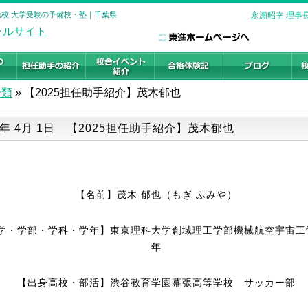
千葉校 大学受験の予備校・塾｜千葉県
永瀬昭幸 理事
分類
»
【2025担任助手紹介】茂木郁也
5年 4月 1日 【2025担任助手紹介】茂木郁也
【名前】茂木 郁也（もぎ ふみや）
学・学部・学科・学年】東京理科大学創域理工学部機械航空宇宙工
年
【出身高校・部活】渋谷教育学園幕張高等学校 サッカー部