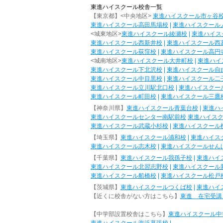
東進ハイスクール校舎一覧
【東京都】<中央地区>
東進ハイスクール市ヶ谷
東進ハイスクール高田馬場校
|
東進ハイスクール
<城東地区>
東進ハイスクール綾瀬校
|
東進ハイス
東進ハイスクール西新井校
|
東進ハイスクール西
東進ハイスクール荻窪校
|
東進ハイスクール高円
<城南地区>
東進ハイスクール大井町校
|
東進ハイ
東進ハイスクール下北沢校
|
東進ハイスクール自
東進ハイスクール中目黒校
|
東進ハイスクール二
東進ハイスクール立川駅北口校
|
東進ハイスクー
東進ハイスクール町田校
|
東進ハイスクール三鷹
【神奈川県】
東進ハイスクール青葉台校
|
東進ハ
東進ハイスクールセンター南駅前校
東進ハイス
東進ハイスクール武蔵小杉校
|
東進ハイスクール
【埼玉県】
東進ハイスクール浦和校
|
東進ハイス
東進ハイスクール志木校
|
東進ハイスクールせん
【千葉県】
東進ハイスクール我孫子校
|
東進ハイ
東進ハイスクール北習志野校
|
東進ハイスクール
東進ハイスクール船橋校
|
東進ハイスクール松戸
【茨城県】
東進ハイスクールつくば校
|
東進ハイ
【近くに校舎がない方はこちら】
東進 在宅受講
【中学部設置校舎はこちら】
東進ハイスクール中