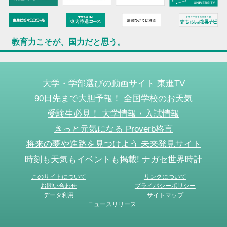
教育力こそが、国力だと思う。
大学・学部選びの動画サイト 東進TV
90日先まで大胆予報！ 全国学校のお天気
受験生必見！ 大学情報・入試情報
きっと元気になる Proverb格言
将来の夢や進路を見つけよう 未来発見サイト
時刻も天気もイベントも掲載! ナガセ世界時計
このサイトについて
リンクについて
お問い合わせ
プライバシーポリシー
データ利用
サイトマップ
ニュースリリース