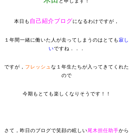
と申します！
自己紹介ブログ
本日も
になるわけですが，
１年間一緒に働いた人が去ってしまうのはとても
寂し
い
ですね．．．
ですが，
フレッシュ
な１年生たちが入ってきてくれた
ので
今期もとても楽しくなりそうです！！
さて，昨日のブログで笑顔の眩しい
尾木担任助手
から