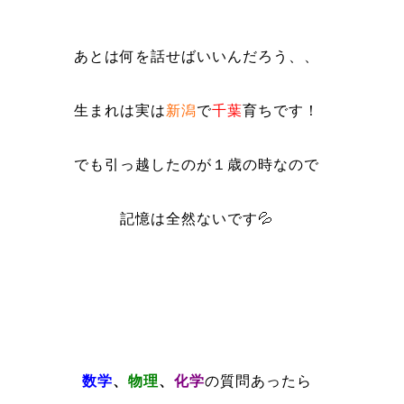
あとは何を話せばいいんだろう、、
生まれは実は
新潟
で
千葉
育ちです！
でも引っ越したのが１歳の時なので
記憶は全然ないです💦
数学
、
物理
、
化学
の質問あったら