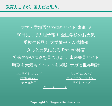
教育力こそが、国力だと思う。
大学・学部選びの動画サイト 東進TV
90日先まで大胆予報！ 全国学校のお天気
受験生必見！ 大学情報・入試情報
きっと元気になる Proverb格言
将来の夢や進路を見つけよう 未来発見サイト
時刻も天気もイベントも掲載! ナガセ世界時計
このサイトについて
リンクについて
お問い合わせ
プライバシーポリシー
データ利用
サイトマップ
ニュースリリース
Copyright © NagaseBrothers Inc.