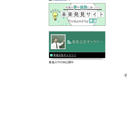
東進広告ギャラリー
東進のTVCM公開中