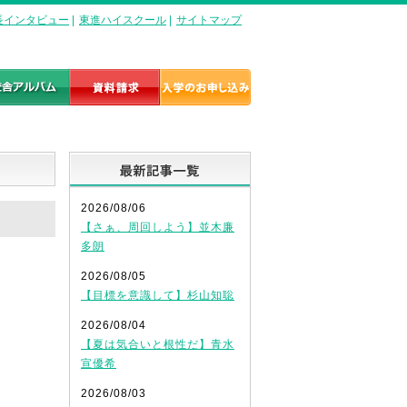
長インタビュー
|
東進ハイスクール
|
サイトマップ
最新記事一覧
2026/08/06
【さぁ、周回しよう】並木廉
多朗
2026/08/05
【目標を意識して】杉山知聡
2026/08/04
【夏は気合いと根性だ】青水
宣優希
2026/08/03