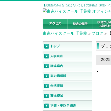
【受験生のみんなに伝えたいこと】安井愛絵 | 東進ハイ
東進ハイスクール 千葉校
»
ブログ
»
ブロ
20