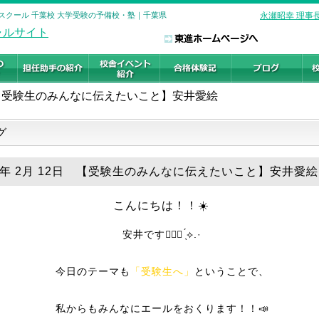
スクール 千葉校 大学受験の予備校・塾｜千葉県
永瀬昭幸 理事
【受験生のみんなに伝えたいこと】安井愛絵
グ
25年 2月 12日 【受験生のみんなに伝えたいこと】安井愛絵
こんにちは！！☀️
安井です🙋🏼‍♀️ ̖́⟡.·
今日のテーマも
「受験生へ」
ということで、
私からもみんなにエールをおくります！！📣