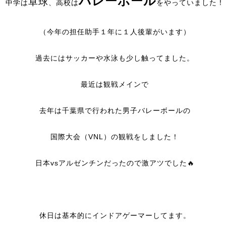
バレーボール
卓球
中学は
、高校は
をやっていました！
（今年の担任助手１年に１人後輩がいます）
過去にはサッカーや水泳も少し触ってました。
最近は観戦メインで
去年は千葉県で行われた男子バレーボールの
国際大会（VNL）の観戦をしました！
日本vsアルゼンチンだったので激アツでした🔥
休日は基本的にインドアゲーマーしてます。