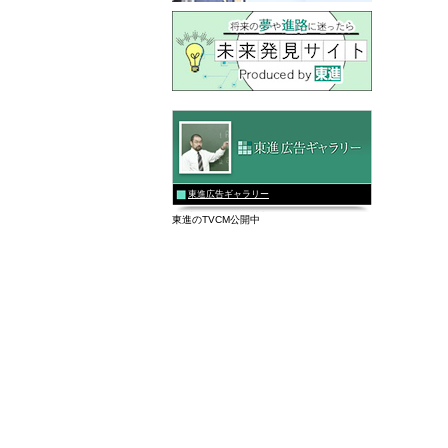
東進広告ギャラリー
東進のTVCM公開中