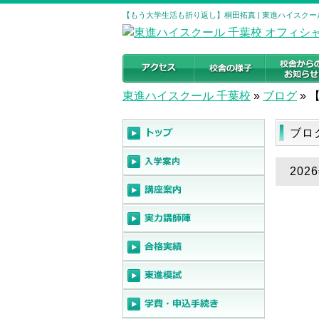
【もう大学生活も折り返し】桐田拓真 | 東進ハイスクー
東進ハイスクール 千葉校
»
ブログ
»
ブロ
20