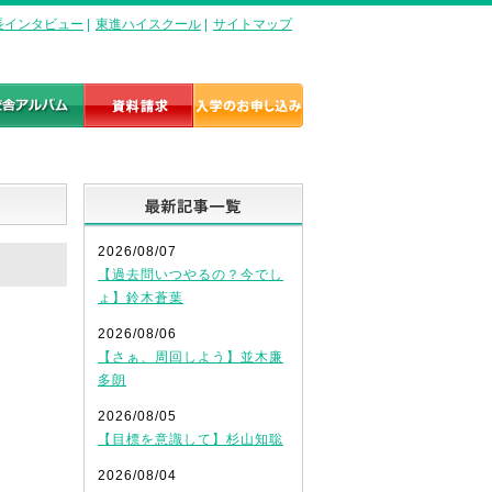
長インタビュー
|
東進ハイスクール
|
サイトマップ
最新記事一覧
2026/08/07
【過去問いつやるの？今でし
ょ】鈴木蒼葉
2026/08/06
【さぁ、周回しよう】並木廉
多朗
2026/08/05
【目標を意識して】杉山知聡
2026/08/04