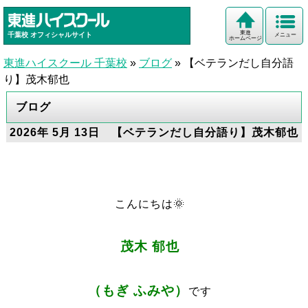
東進
千葉校
オフィシャルサイト
メニュー
ホームページ
東進ハイスクール 千葉校
»
ブログ
»
【ベテランだし自分語
り】茂木郁也
ブログ
2026年 5月 13日 【ベテランだし自分語り】茂木郁也
こんにちは🌞
茂木 郁也
（もぎ ふみや）
です