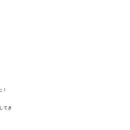
た！
してき