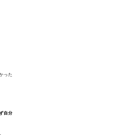
。
かった
ず自分