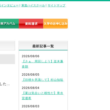
長インタビュー
|
東進ハイスクール
|
サイトマップ
最新記事一覧
2026/08/06
【さぁ、周回しよう】並木廉
多朗
2026/08/05
【目標を意識して】杉山知聡
した…
2026/08/04
【夏は気合いと根性だ】青水
宣優希
2026/08/03