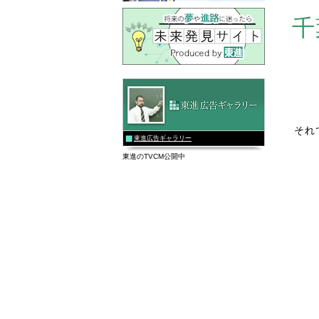
千
それ
東進広告ギャラリー
東進のTVCM公開中