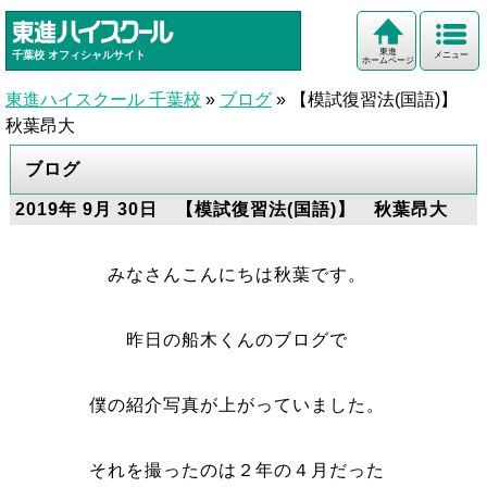
東進
千葉校
オフィシャルサイト
メニュー
ホームページ
東進ハイスクール 千葉校
»
ブログ
»
【模試復習法(国語)】
秋葉昂大
ブログ
2019年 9月 30日 【模試復習法(国語)】 秋葉昂大
みなさんこんにちは秋葉です。
昨日の船木くんのブログで
僕の紹介写真が上がっていました。
それを撮ったのは２年の４月だった