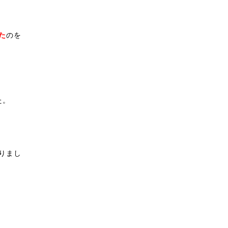
た
のを
た。
りまし