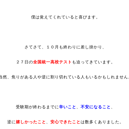
僕は覚えてくれていると喜びます。
さてさて、１０月も終わりに差し掛かり、
２７日の
全国統一高校テスト
も迫ってきています。
当然、焦りがある人や逆に割り切れている人もいるかもしれません
受験期が終わるまでに
辛いこと
、
不安になること
、
逆に
嬉しかったこと
、
安心できたこと
は数多くありました。