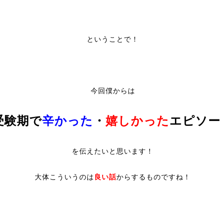
ということで！
今回僕からは
受験期で
辛かった
・
嬉しかった
エピソー
を伝えたいと思います！
大体こういうのは
良い話
からするものですね！