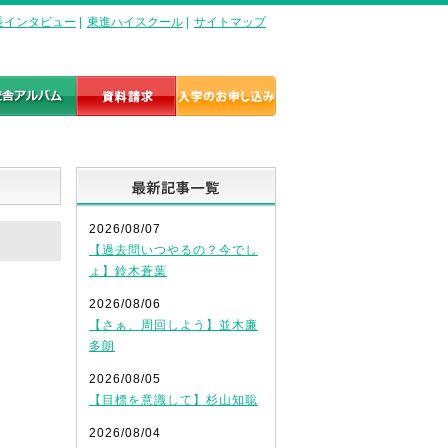
長インタビュー
|
東進ハイスクール
|
サイトマップ
最新記事一覧
2026/08/07
【過去問いつやるの？今でし
ょ】鈴木蒼葉
2026/08/06
【さぁ、周回しよう】並木廉
多朗
2026/08/05
【目標を意識して】杉山知聡
2026/08/04