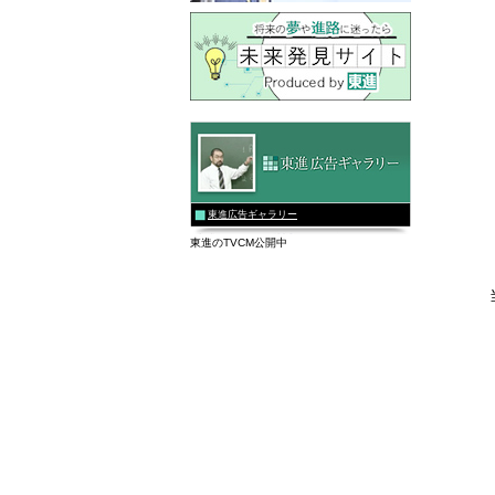
東進広告ギャラリー
東進のTVCM公開中