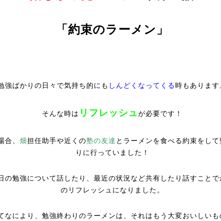
「約束のラーメン」
勉強ばかりの日々で気持ち的にも
しんどくなってくる
時もあります
リフレッシュ
そんな時は
が必要です！
場合、
畑
担任助手や近くの
塾の友達
とラーメンを食べる約束をして
りに行っていました！
日の勉強について話したり、最近の状況など共有したり話すことで
のリフレッシュになりました。
てなにより、勉強終わりのラーメンは、それはもう大変おいしいも