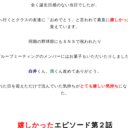
全く誕生日感のない当日でしたが、
へ行くとクラスの友達に「おめでとう」と言われて素直に
嬉しかっ
覚えています。
同期の野球部にもＳＮＳで祝われたり
グループミーティングのメンバーにはお菓子もいただいたりしまし
白井
くん、
畑
くん改めてありがとう。
れた日を迎えただけで沈んでいた気持ちが
とても嬉しい気持ち
にな
た。
嬉しかった
エピソード第２話