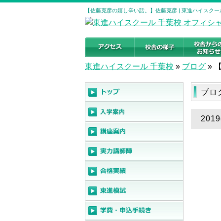
【佐藤克彦の嬉し辛い話。】佐藤克彦 | 東進ハイスクー
東進ハイスクール 千葉校
»
ブログ
»
ブロ
20