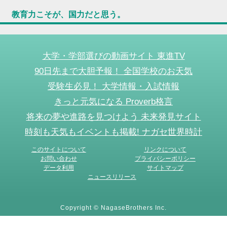
教育力こそが、国力だと思う。
大学・学部選びの動画サイト 東進TV
90日先まで大胆予報！ 全国学校のお天気
受験生必見！ 大学情報・入試情報
きっと元気になる Proverb格言
将来の夢や進路を見つけよう 未来発見サイト
時刻も天気もイベントも掲載! ナガセ世界時計
このサイトについて
リンクについて
お問い合わせ
プライバシーポリシー
データ利用
サイトマップ
ニュースリリース
Copyright © NagaseBrothers Inc.